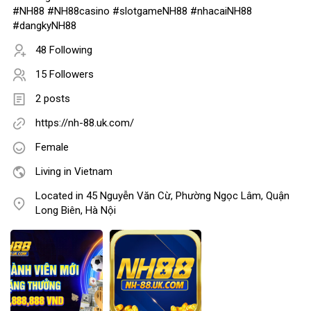
#NH88 #NH88casino #slotgameNH88 #nhacaiNH88
#dangkyNH88
48 Following
15 Followers
2 posts
https://nh-88.uk.com/
Female
Living in Vietnam
Located in 45 Nguyễn Văn Cừ, Phường Ngọc Lâm, Quận
Long Biên, Hà Nội