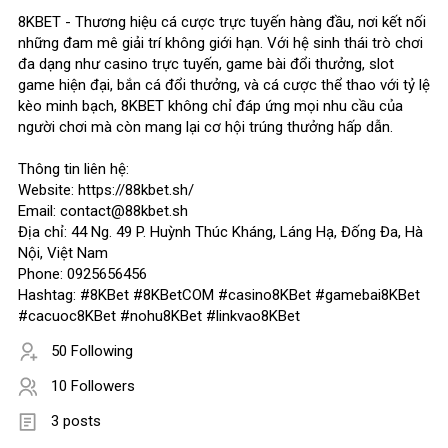
8KBET - Thương hiệu cá cược trực tuyến hàng đầu, nơi kết nối
những đam mê giải trí không giới hạn. Với hệ sinh thái trò chơi
đa dạng như casino trực tuyến, game bài đổi thưởng, slot
game hiện đại, bắn cá đổi thưởng, và cá cược thể thao với tỷ lệ
kèo minh bạch, 8KBET không chỉ đáp ứng mọi nhu cầu của
người chơi mà còn mang lại cơ hội trúng thưởng hấp dẫn.
Thông tin liên hệ:
Website: https://88kbet.sh/
Email: contact@88kbet.sh
Địa chỉ: 44 Ng. 49 P. Huỳnh Thúc Kháng, Láng Hạ, Đống Đa, Hà
Nội, Việt Nam
Phone: 0925656456
Hashtag: #8KBet #8KBetCOM #casino8KBet #gamebai8KBet
#cacuoc8KBet #nohu8KBet #linkvao8KBet
50 Following
10 Followers
3 posts