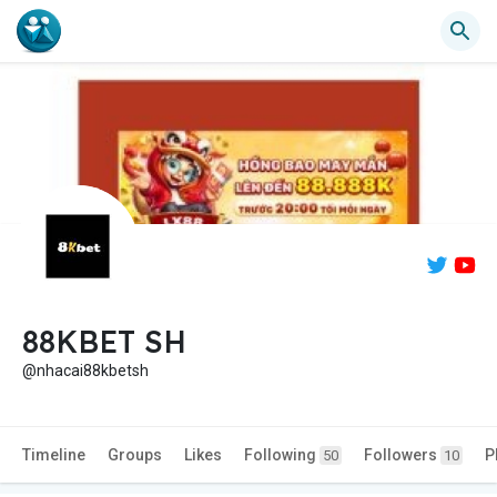
88KBET SH
@nhacai88kbetsh
Timeline
Groups
Likes
Following
Followers
P
50
10