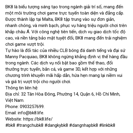
BK8 là biểu tượng sáng tạo trong ngành giải trí số, mang đến
một môi trường chơi game trực tuyến toàn diện và đẳng cấp.
Được thành lập tại Malta, BK8 tập trung vào sự đơn giản,
nhanh chóng, và minh bạch, phục vụ hàng triệu người chơi trên
khắp châu Á. Với công nghệ tiên tiến, dịch vụ giao dịch tốc độ
cao, và nền tảng bảo mật tuyệt đối, BK8 mang đến trải nghiệm
chơi game vượt trội.
Tự hào là đối tác của nhiều CLB bóng đá danh tiếng và đại sứ
Manny Pacquiao, BK8 không ngừng khẳng định vị thế hàng đầu
trong ngành. Các dịch vụ nổi bật bao gồm thể thao, đổi
thưởng trực tuyến, bắn cá, và game 3D, kết hợp với những
chương trình khuyến mãi hấp dẫn, hứa hẹn mang lại niềm vui
và giá trị vượt trội cho người chơi.
Thông tin liên hệ:
Địa chỉ: 32 Tân Hòa Đông, Phường 14, Quận 6, Hồ Chí Minh,
Việt Nam.
Phone: 0903257699.
Email: info@bk8.life.
Website: https://bk8.life/
#bk8 #trangchubk8 #dangkybk8 #dangnhapbk8 #linkbk8