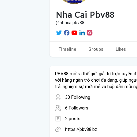
Nha Cai Pbv88
@nhacaipbv88
Timeline
Groups
Likes
PBV88 mở ra thế giới giải trí trực tuyến 
với hàng ngàn trò chơi đa dạng, giúp ngư
trải nghiệm sự mới mẻ và hấp dẫn mỗi n
30 Following
6 Followers
2 posts
https://pbv88.bz