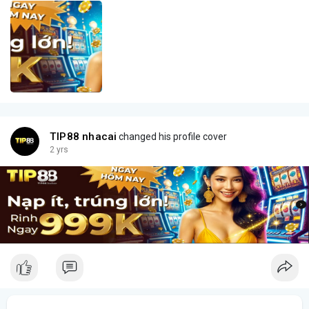
TIP88 nhacai
changed his profile cover
2 yrs