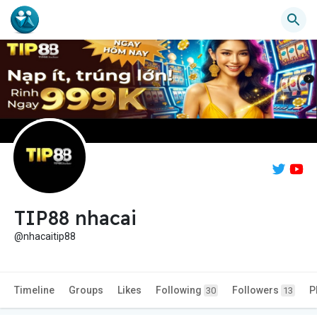
TIP88 nhacai
@nhacaitip88
Timeline
Groups
Likes
Following
Followers
P
30
13