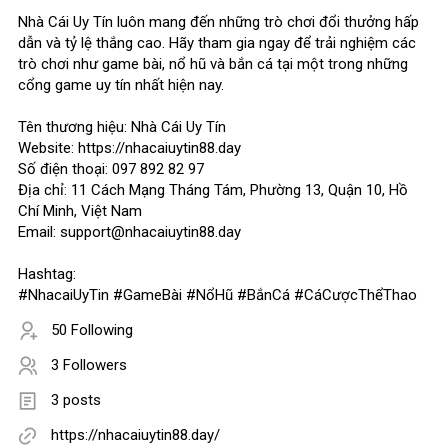
Nhà Cái Uy Tín luôn mang đến những trò chơi đổi thưởng hấp
dẫn và tỷ lệ thắng cao. Hãy tham gia ngay để trải nghiệm các
trò chơi như game bài, nổ hũ và bắn cá tại một trong những
cổng game uy tín nhất hiện nay.
Tên thương hiệu: Nhà Cái Uy Tín
Website: https://nhacaiuytin88.day
Số điện thoại: 097 892 82 97
Địa chỉ: 11 Cách Mạng Tháng Tám, Phường 13, Quận 10, Hồ
Chí Minh, Việt Nam
Email: support@nhacaiuytin88.day
Hashtag:
#NhacaiUyTin #GameBài #NổHũ #BắnCá #CáCượcThểThao
50 Following
3 Followers
3 posts
https://nhacaiuytin88.day/