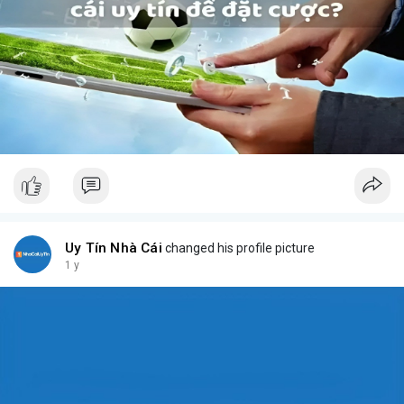
Uy Tín Nhà Cái
changed his profile picture
1 y