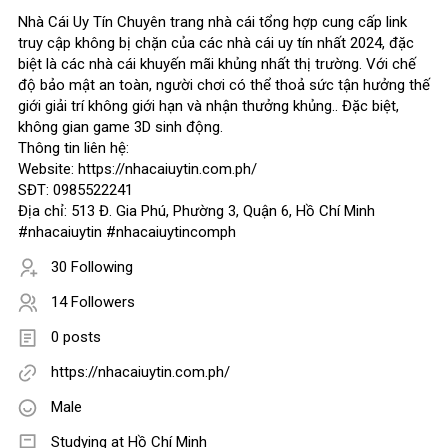
Nhà Cái Uy Tín Chuyên trang nhà cái tổng hợp cung cấp link
truy cập không bị chặn của các nhà cái uy tín nhất 2024, đặc
biệt là các nhà cái khuyến mãi khủng nhất thị trường. Với chế
độ bảo mật an toàn, người chơi có thể thoả sức tận hưởng thế
giới giải trí không giới hạn và nhận thưởng khủng.. Đặc biệt,
không gian game 3D sinh động.
Thông tin liên hệ:
Website: https://nhacaiuytin.com.ph/
SĐT: 0985522241
Địa chỉ: 513 Đ. Gia Phú, Phường 3, Quận 6, Hồ Chí Minh
#nhacaiuytin #nhacaiuytincomph
30 Following
14 Followers
0 posts
https://nhacaiuytin.com.ph/
Male
Studying at Hồ Chí Minh