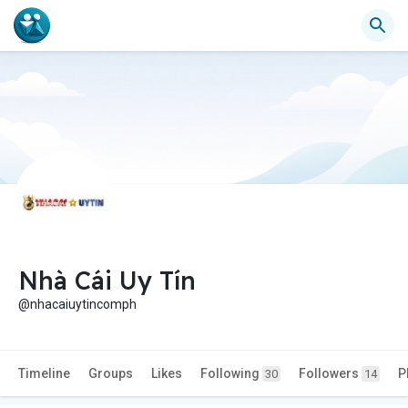
Nhà Cái Uy Tín
@nhacaiuytincomph
Timeline
Groups
Likes
Following
Followers
P
30
14