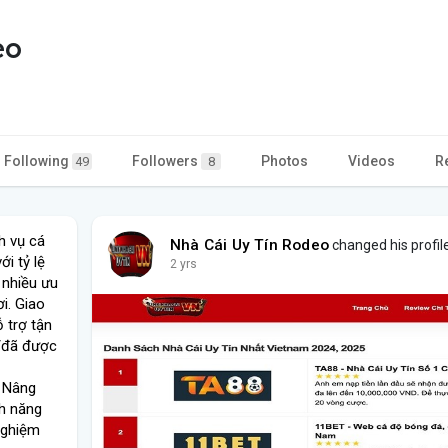
eo
Following
Followers
Photos
Videos
R
49
8
h vụ cá
Nhà Cái Uy Tín Rodeo
changed his profil
i tỷ lệ
2 yrs
 nhiều ưu
i. Giao
 trợ tận
e/đã được
. Nâng
nh năng
nghiệm