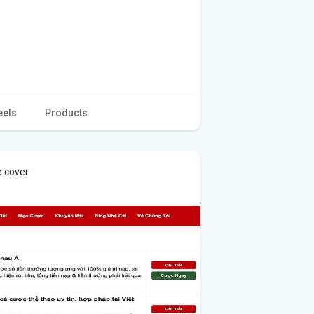
eels
Products
e cover