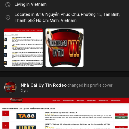
Living in Vietnam
Located in 8/16 Nguyễn Phúc Chu, Phường 15, Tân Bình,
Thành phố Hồ Chí Minh, Vietnam
Nhà Cái Uy Tín Rodeo
changed his profile cover
2 yrs