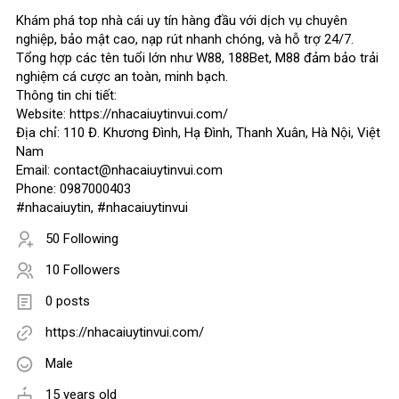
Khám phá top nhà cái uy tín hàng đầu với dịch vụ chuyên
nghiệp, bảo mật cao, nạp rút nhanh chóng, và hỗ trợ 24/7.
Tổng hợp các tên tuổi lớn như W88, 188Bet, M88 đảm bảo trải
nghiệm cá cược an toàn, minh bạch.
Thông tin chi tiết:
Website: https://nhacaiuytinvui.com/
Địa chỉ: 110 Đ. Khương Đình, Hạ Đình, Thanh Xuân, Hà Nội, Việt
Nam
Email: contact@nhacaiuytinvui.com
Phone: 0987000403
#nhacaiuytin, #nhacaiuytinvui
50 Following
10 Followers
0 posts
https://nhacaiuytinvui.com/
Male
15 years old