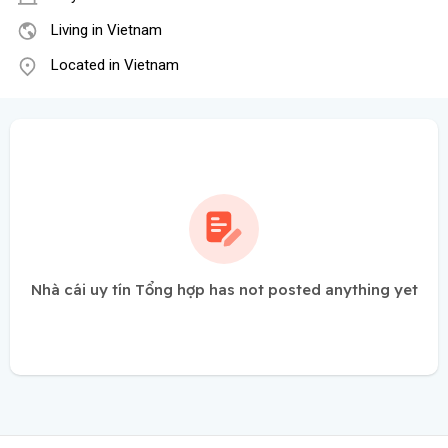
Living in Vietnam
Located in Vietnam
Nhà cái uy tín Tổng hợp has not posted anything yet