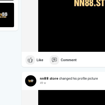
Like
Comment
nn88 store
changed his profile picture
49 w