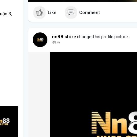
Like
Comment
uận 3,
nn88 store
changed his profile picture
49 w