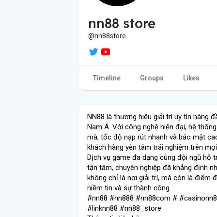
nn88 store
@nn88store
Timeline
Groups
Likes
NN88 là thương hiệu giải trí uy tín hàng 
Nam Á. Với công nghệ hiện đại, hệ thốn
mà, tốc độ nạp rút nhanh và bảo mật cao
khách hàng yên tâm trải nghiệm trên mọi t
Dịch vụ game đa dạng cùng đội ngũ hỗ t
tận tâm, chuyên nghiệp đã khẳng định nh
không chỉ là nơi giải trí, mà còn là điểm 
niềm tin và sự thành công.
#nn88 #nn888 #nn88com # #casinonn
#linknn88 #nn88_store