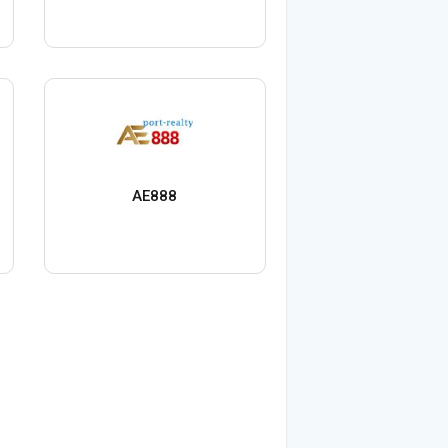
AE888