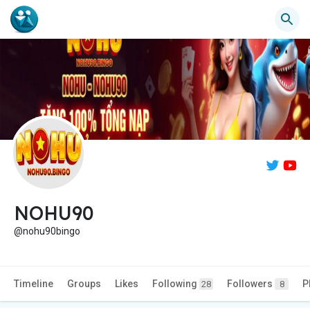
NOHU90
@nohu90bingo
Timeline
Groups
Likes
Following
Followers
P
28
8