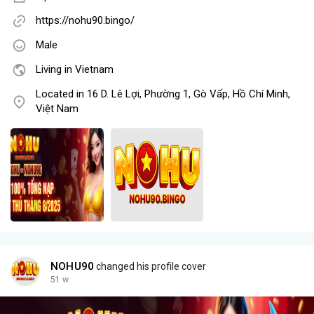
https://nohu90.bingo/
Male
Living in Vietnam
Located in 16 D. Lê Lợi, Phường 1, Gò Vấp, Hồ Chí Minh,
Việt Nam
NOHU90
changed his profile cover
51 w