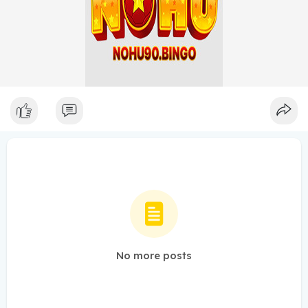
No more posts