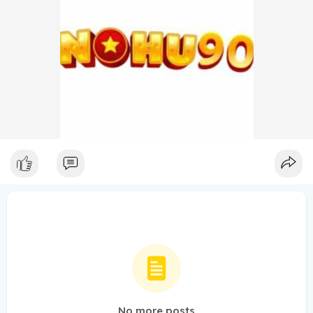
No more posts