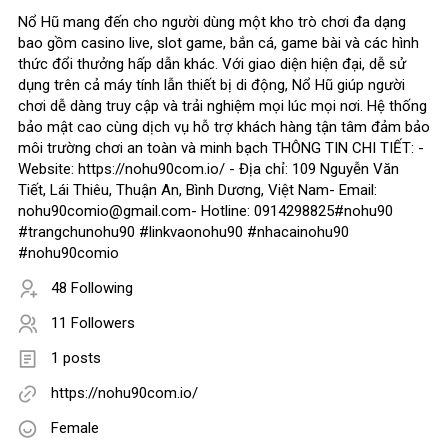
Nổ Hũ mang đến cho người dùng một kho trò chơi đa dạng
bao gồm casino live, slot game, bắn cá, game bài và các hình
thức đổi thưởng hấp dẫn khác. Với giao diện hiện đại, dễ sử
dụng trên cả máy tính lẫn thiết bị di động, Nổ Hũ giúp người
chơi dễ dàng truy cập và trải nghiệm mọi lúc mọi nơi. Hệ thống
bảo mật cao cùng dịch vụ hỗ trợ khách hàng tận tâm đảm bảo
môi trường chơi an toàn và minh bạch THÔNG TIN CHI TIẾT: -
Website: https://nohu90com.io/ - Địa chỉ: 109 Nguyễn Văn
Tiết, Lái Thiêu, Thuận An, Bình Dương, Việt Nam- Email:
nohu90comio@gmail.com- Hotline: 0914298825#nohu90
#trangchunohu90 #linkvaonohu90 #nhacainohu90
#nohu90comio
48 Following
11 Followers
1 posts
https://nohu90com.io/
Female