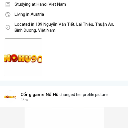
Studying at Hanoi Viet Nam
Living in Austria
Located in 109 Nguyễn Văn Tiết, Lái Thiêu, Thuận An,
Bình Dương, Việt Nam
Cổng game Nổ Hũ
changed her profile picture
35 w