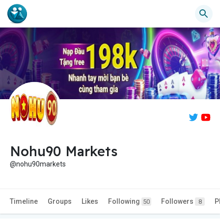
Nohu90 Markets
@nohu90markets
Timeline
Groups
Likes
Following
Followers
P
50
8