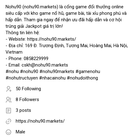
Nohu90 (nohu90.markets) là cổng game đổi thưởng online
siêu cấp với kho game nổ hũ, game bài, tài xỉu phong phú và
hấp dẫn. Tham gia ngay để nhận ưu đãi hấp dẫn và cơ hội
trúng giải Jackpot giá trị lớn!
Thông tin liên hệ:
- Webiste: https://nohu90.markets/
- Địa chỉ: 169 Đ. Trương Định, Tương Mai, Hoàng Mai, Hà Nội,
Vietnam
- Phone: 0858229999
- Email: cskh@nohu90.markets
#nohu #nohu90 #nohu90markets #gamenohu
#nohutructuyen #nhacainohu #nohudoithong
50 Following
8 Followers
3 posts
https://nohu90.markets/
Male