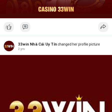
33win Nhà Cái Uy Tín
changed her profile picture
2 yrs