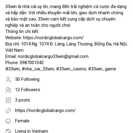
33win là nhà cái uy tín, mang đến trải nghiệm cá cược đa dạng
và hấp dẫn. Với nhiều khuyến mãi lớn, giao dịch nhanh chóng
và bảo mật cao, 33win cam kết cung cấp dịch vụ chuyên
nghiệp và an toàn cho người chơi.
Thông tin chi tiết:
Website: https://nordicglobalcargo.com/
Địa chỉ: 1014 Ng. 1074 Đ. Láng, Láng Thượng, Đống Đa, Hà Nội,
Việt Nam
Email: nordicglobalcargo33win@gmail.com
Phone: 0987001042
#33win, #nha_cai_33win, #33win_casino, #33win_game
50 Following
12 Followers
3 posts
https://nordicglobalcargo.com/
Female
Living in Vietnam