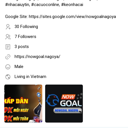
#nhacaiuytin, #cacuoconline, #keonhacai
Google Site: https://sites.google.com/view/nowgoalnagoya
30 Following
7 Followers
3 posts
https://nowgoal.nagoya/
Male
Living in Vietnam