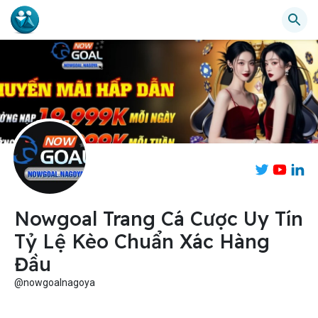
Nowgoal Trang Cá Cược Uy Tín
Tỷ Lệ Kèo Chuẩn Xác Hàng
Đầu
@nowgoalnagoya