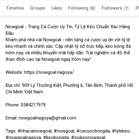
Timeline
Groups
Likes
Following
Followers
P
30
7
Nowgoal - Trang Cá Cược Uy Tín, Tỷ Lệ Kèo Chuẩn Xác Hàng
Đầu
Khám phá nhà cái Nowgoal - nền tảng cá cược uy tín với tỷ lệ
kèo nhanh và chính xác. Cập nhật tỷ số trực tiếp, kèo bóng đá
hôm nay, và nhiều khuyến mãi hấp dẫn. Trải nghiệm cá độ thể
thao đỉnh cao tại Nowgoal ngay hôm nay!
Website: https://nowgoal.nagoya/
Địa chỉ: 909 Lý Thường Kiệt, Phường 6, Tân Bình, Thành phố Hồ
Chí Minh Việt Nam
Phone: 0584217979
Email: nowgoalnagoya@gmail.com
Tags: #nhacainowgoal, #nowgoal, #cacuocbongda, #tylekeo,
#nowgoalnagoya, #keobongda, #soikeonowgoal,