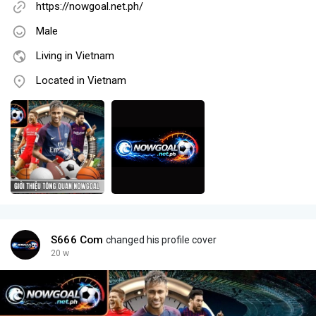
https://nowgoal.net.ph/
Male
Living in Vietnam
Located in Vietnam
S666 Com
changed his profile cover
20 w