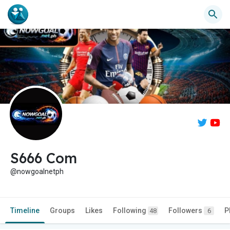
S666 Com
@nowgoalnetph
Timeline
Groups
Likes
Following
Followers
P
48
6