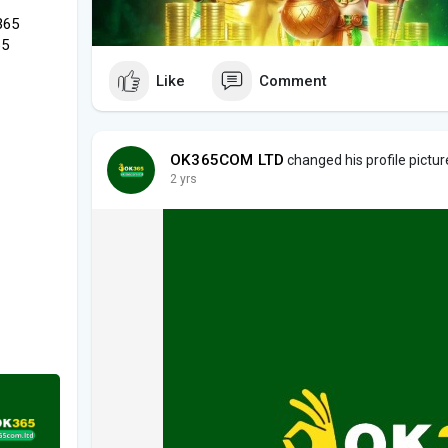
365
65
Like
Comment
OK365COM LTD
changed his profile pictur
2 yrs