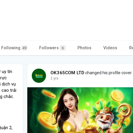
Following
Followers
Photos
Videos
R
49
6
 uy tín
OK365COM LTD
changed his profile cover
trực
2 yrs
 dịch vụ
cao trải
ng chắc.
Quận 2,