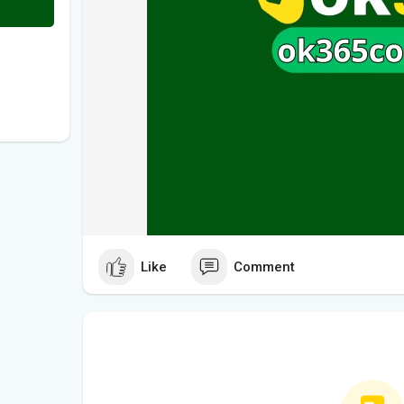
Like
Comment