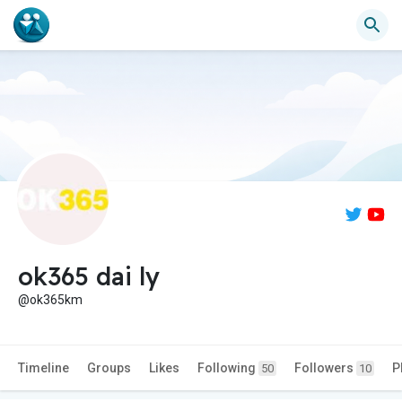
ok365 dai ly
@ok365km
Timeline
Groups
Likes
Following
Followers
P
50
10