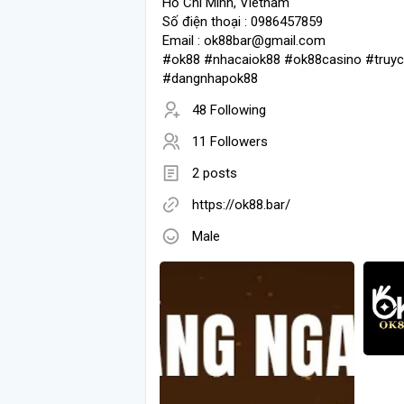
Hồ Chí Minh, Vietnam
Số điện thoại : 0986457859
Email : ok88bar@gmail.com
#ok88 #nhacaiok88 #ok88casino #truy
#dangnhapok88
48 Following
11 Followers
2 posts
https://ok88.bar/
Male