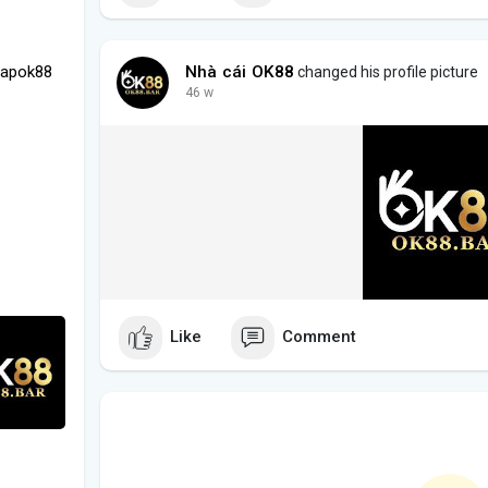
capok88
Nhà cái OK88
changed his profile picture
46 w
Like
Comment