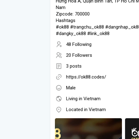
Hưng Hoà A, Quận Bình Tân, TP Hồ Chí Mi
Nam
Zipcode: 700000
Hashtags
#ok88 #trangchu_ok88 #dangnhap_ok8
#dangky_ok88 #link_ok88
48 Following
20 Followers
3 posts
https://ok88.codes/
Male
Living in Vietnam
Located in Vietnam