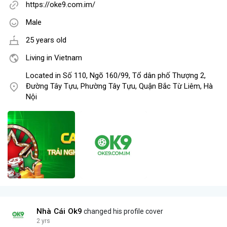
https://oke9.com.im/
Male
25 years old
Living in Vietnam
Located in Số 110, Ngõ 160/99, Tổ dân phố Thượng 2,
Đường Tây Tựu, Phường Tây Tựu, Quận Bắc Từ Liêm, Hà
Nội
Nhà Cái Ok9
changed his profile cover
2 yrs