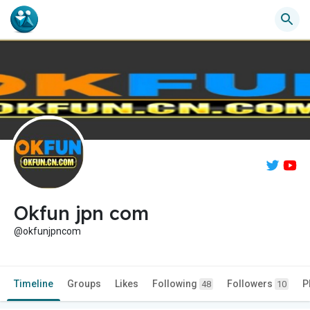
Okfun jpn com
@okfunjpncom
Timeline
Groups
Likes
Following
Followers
P
48
10