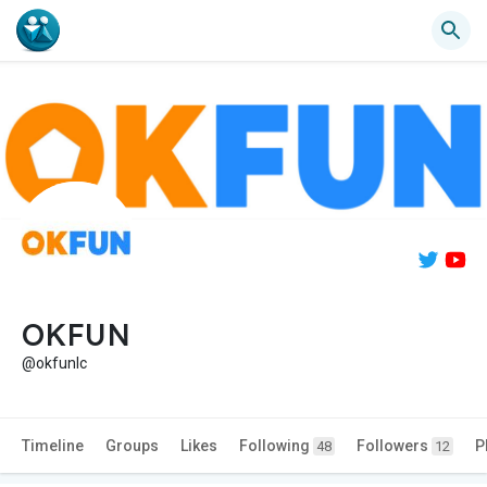
OKFUN
@okfunlc
Timeline
Groups
Likes
Following
Followers
P
48
12