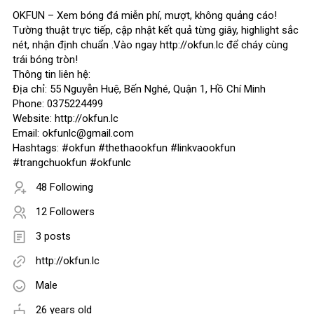
OKFUN – Xem bóng đá miễn phí, mượt, không quảng cáo!
Tường thuật trực tiếp, cập nhật kết quả từng giây, highlight sắc
nét, nhận định chuẩn .Vào ngay http://okfun.lc để cháy cùng
trái bóng tròn!
Thông tin liên hệ:
Địa chỉ: 55 Nguyễn Huệ, Bến Nghé, Quận 1, Hồ Chí Minh
Phone: 0375224499
Website: http://okfun.lc
Email: okfunlc@gmail.com
Hashtags: #okfun #thethaookfun #linkvaookfun
#trangchuokfun #okfunlc
48 Following
12 Followers
3 posts
http://okfun.lc
Male
26 years old