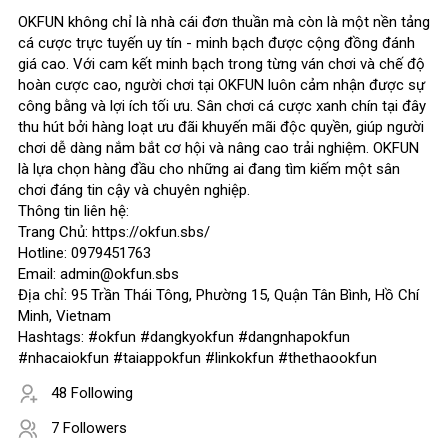
OKFUN không chỉ là nhà cái đơn thuần mà còn là một nền tảng
cá cược trực tuyến uy tín - minh bạch được cộng đồng đánh
giá cao. Với cam kết minh bạch trong từng ván chơi và chế độ
hoàn cược cao, người chơi tại OKFUN luôn cảm nhận được sự
công bằng và lợi ích tối ưu. Sân chơi cá cược xanh chín tại đây
thu hút bởi hàng loạt ưu đãi khuyến mãi độc quyền, giúp người
chơi dễ dàng nắm bắt cơ hội và nâng cao trải nghiệm. OKFUN
là lựa chọn hàng đầu cho những ai đang tìm kiếm một sân
chơi đáng tin cậy và chuyên nghiệp.
Thông tin liên hệ:
Trang Chủ: https://okfun.sbs/
Hotline: 0979451763
Email: admin@okfun.sbs
Địa chỉ: 95 Trần Thái Tông, Phường 15, Quận Tân Bình, Hồ Chí
Minh, Vietnam
Hashtags: #okfun #dangkyokfun #dangnhapokfun
#nhacaiokfun #taiappokfun #linkokfun #thethaookfun
48 Following
7 Followers