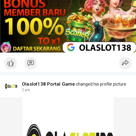
Olaslot138 Portal Game
changed his profile picture
2 yrs