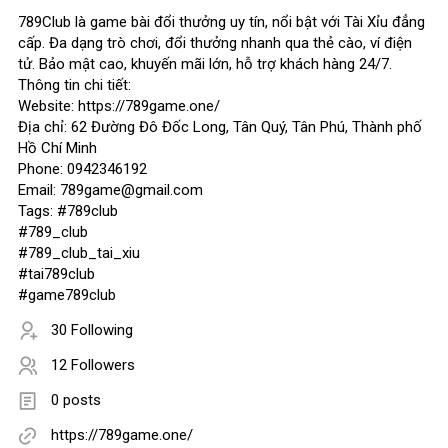
789Club là game bài đổi thưởng uy tín, nổi bật với Tài Xỉu đẳng
cấp. Đa dạng trò chơi, đổi thưởng nhanh qua thẻ cào, ví điện
tử. Bảo mật cao, khuyến mãi lớn, hỗ trợ khách hàng 24/7.
Thông tin chi tiết:
Website: https://789game.one/
Địa chỉ: 62 Đường Đô Đốc Long, Tân Quý, Tân Phú, Thành phố
Hồ Chí Minh
Phone: 0942346192
Email: 789game@gmail.com
Tags: #789club
#789_club
#789_club_tai_xiu
#tai789club
#game789club
30 Following
12 Followers
0 posts
https://789game.one/