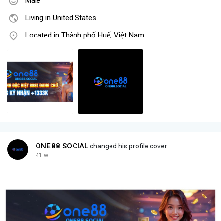
Male
Living in United States
Located in Thành phố Huế, Việt Nam
ONE88 SOCIAL
changed his profile cover
41 w