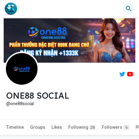
ONE88 SOCIAL
@one88social
Timeline
Groups
Likes
Following
Followers
P
28
6