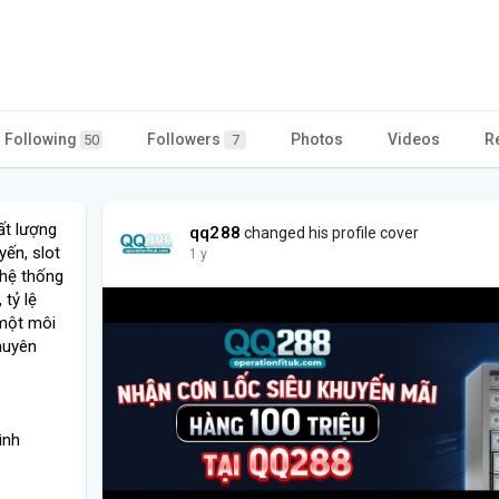
Following
Followers
Photos
Videos
R
50
7
ất lượng
qq288
changed his profile cover
yến, slot
1 y
 hệ thống
 tỷ lệ
một môi
huyên
ình