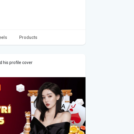
eels
Products
his profile cover