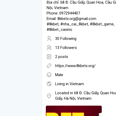
Địa chỉ: 68 Đ. Cầu Giấy, Quan Hoa, Cầu G
Nội, Vietnam
Phone: 0972944407
Email: 8kbetx.org@gmail.com
#8kbet, #nha_cai_8kbet, #8kbet_game,
#8kbet_casino
30 Following
13 Followers
2 posts
https://www.8kbetx.org/
Male
Living in Vietnam
Located in 68 Đ. Cầu Giấy, Quan Ho
Giấy, Hà Nội, Vietnam