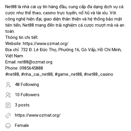
Net88 là nhà cái uy tín hàng đầu, cung cấp đa dạng dịch vụ cá
cược như thể thao, casino trực tuyến, nổ hũ và tài xỉu. Với
công nghệ hiện đại, giao diện thân thiện và hệ thống bảo mật
tiên tiến, Net88 mang đến trải nghiệm cá cược mượt mà và an
toàn.
Thông tin chi tiết:
Website: https://www.ozmat.org/
Địa chỉ: 732 Đ. Lê Đức Thọ, Phường 16, Gò Vấp, Hồ Chí Minh,
Việt Nam
Email: net88@ozmat.org
Phone: 0985645888
#net88, #nha_cai_net88, #game_net88, #net88_casino
48 Following
10 Followers
3 posts
https://www.ozmat.org/
Female