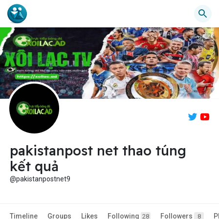
pakistanpost net thao túng
kết quả
@pakistanpostnet9
Timeline
Groups
Likes
Following
Followers
P
28
8