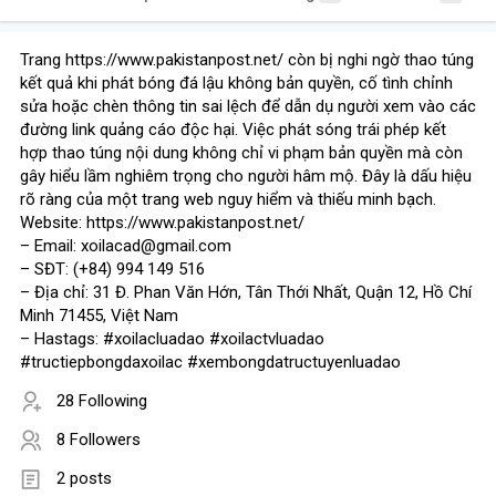
Trang https://www.pakistanpost.net/ còn bị nghi ngờ thao túng
kết quả khi phát bóng đá lậu không bản quyền, cố tình chỉnh
sửa hoặc chèn thông tin sai lệch để dẫn dụ người xem vào các
đường link quảng cáo độc hại. Việc phát sóng trái phép kết
hợp thao túng nội dung không chỉ vi phạm bản quyền mà còn
gây hiểu lầm nghiêm trọng cho người hâm mộ. Đây là dấu hiệu
rõ ràng của một trang web nguy hiểm và thiếu minh bạch.
Website: https://www.pakistanpost.net/
– Email: xoilacad@gmail.com
– SĐT: (+84) 994 149 516
– Địa chỉ: 31 Đ. Phan Văn Hớn, Tân Thới Nhất, Quận 12, Hồ Chí
Minh 71455, Việt Nam
– Hastags: #xoilacluadao #xoilactvluadao
#tructiepbongdaxoilac #xembongdatructuyenluadao
28 Following
8 Followers
2 posts