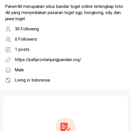
Panen4d merupakan situs bandar togel online terlengkap toto
4d yang menyediakan pasaran togel sgp, hongkong, sdy, dan
jawa togel
30 Following
0 Followers
1 posts
https://pafiprovtanjungpandan.org/
Male
Living in Indonesia