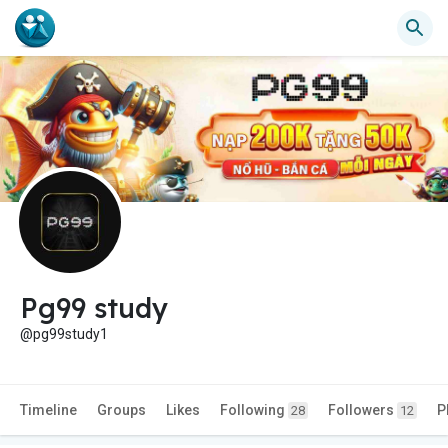
Pg99 study
@pg99study1
Timeline
Groups
Likes
Following
Followers
P
28
12