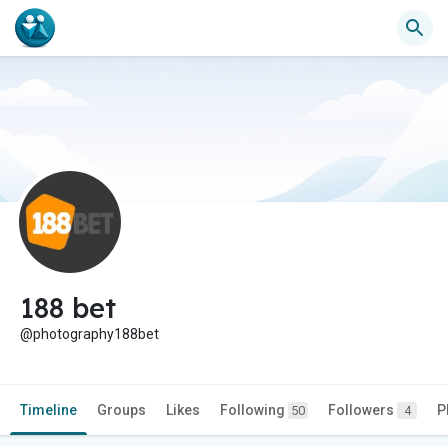
188 bet
@photography188bet
Timeline
Groups
Likes
Following
Followers
P
50
4