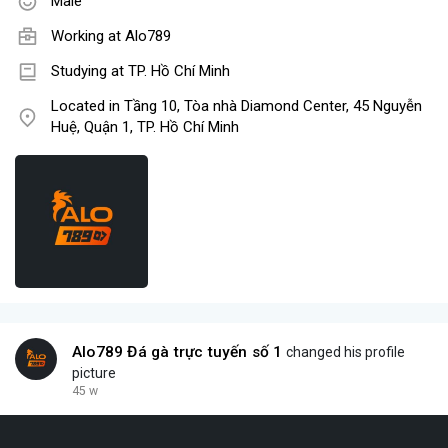
Male
Working at
Alo789
Studying at TP. Hồ Chí Minh
Located in Tầng 10, Tòa nhà Diamond Center, 45 Nguyễn
Huệ, Quận 1, TP. Hồ Chí Minh
Alo789 Đá gà trực tuyến số 1
changed his profile
picture
45 w