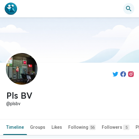
Pls BV
@plsbv
Timeline
Groups
Likes
Following
Followers
P
56
5