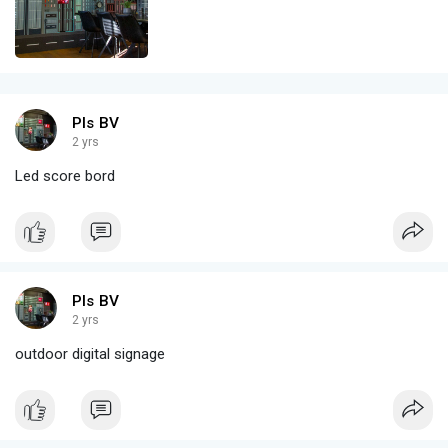
Pls BV
2 yrs
Led score bord
Pls BV
2 yrs
outdoor digital signage