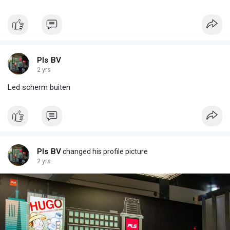
Pls BV
2 yrs
Led scherm buiten
Pls BV
changed his profile picture
2 yrs