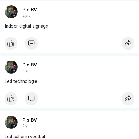
Pls BV
2 yrs
Indoor digital signage
Pls BV
2 yrs
Led technologie
Pls BV
2 yrs
Led scherm voetbal