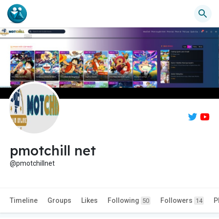
pmotchill net
@pmotchillnet
Timeline
Groups
Likes
Following
Followers
P
50
14