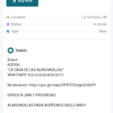
Buy Now
Location
La Victoria, LM
Status
In stock
Type
New
Details
Brand
KOPISH
"LA CASA DE LAS ALMOHADILLAS"
WHATSAPP 9⃣0⃣2⃣0⃣6⃣8⃣6⃣9⃣7⃣
Mi ubicacion:
https://goo.gl/maps/DPtFVChzqpQvtGhf9
ENVIOS A LIMA Y PROVINCIAS
ALMOHADILLAS PARA AUDÍFONOS SKULLCANDY: