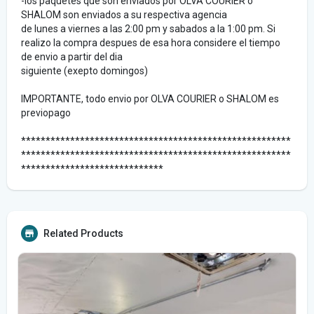
-los paquetes que son enviados por OLVA COURIER o
SHALOM son enviados a su respectiva agencia
de lunes a viernes a las 2:00 pm y sabados a la 1:00 pm. Si
realizo la compra despues de esa hora considere el tiempo
de envio a partir del dia
siguiente (exepto domingos)
IMPORTANTE, todo envio por OLVA COURIER o SHALOM es
previopago
*******************************************************
*******************************************************
*****************************
Related Products