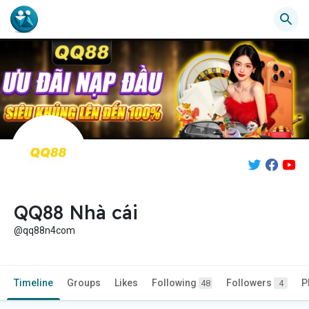
QQ88 Nhà cái
@qq88n4com
Timeline
Groups
Likes
Following
Followers
P
48
4