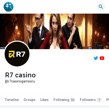
R7 casino
@r7casinogamesru
Timeline
Groups
Likes
Following
Followers
P
50
7