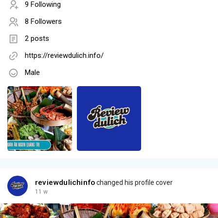
9 Following
8 Followers
2 posts
https://reviewdulich.info/
Male
reviewdulichinfo
changed his profile cover
11 w