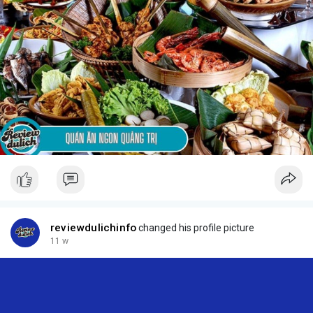
reviewdulichinfo
changed his profile picture
11 w