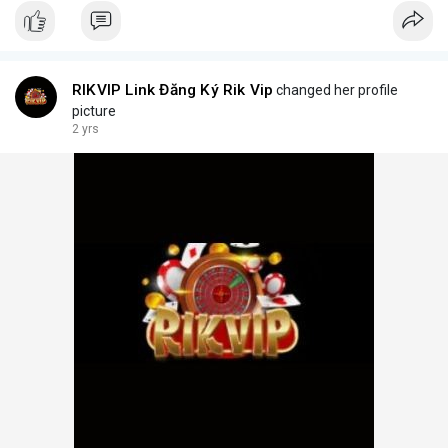
RIKVIP Link Đăng Ký Rik Vip
changed her profile
picture
2 yrs