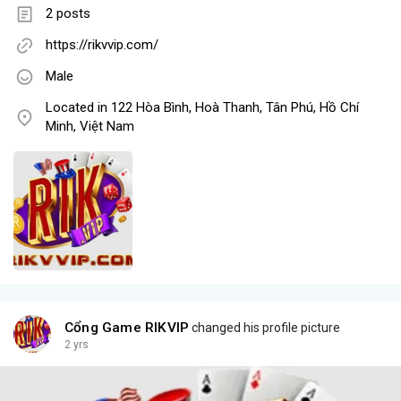
2 posts
https://rikvvip.com/
Male
Located in 122 Hòa Bình, Hoà Thanh, Tân Phú, Hồ Chí
Minh, Việt Nam
Cổng Game RIKVIP
changed his profile picture
2 yrs