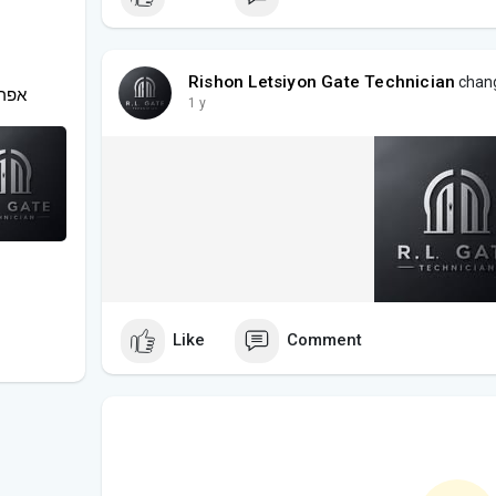
Rishon Letsiyon Gate Technician
chang
אפריים קישון
1 y
Like
Comment