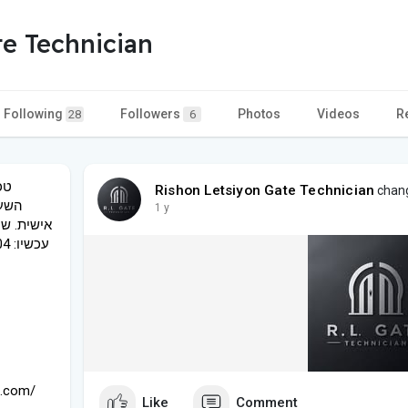
e Technician
Following
Followers
Photos
Videos
R
28
6
טכ
Rishon Letsiyon Gate Technician
chang
השער
1 y
אישית. שי
n.com/
Like
Comment