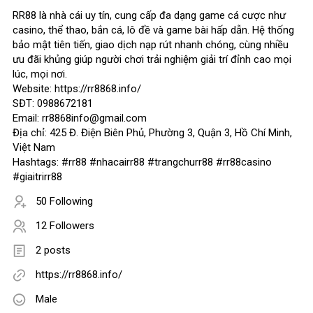
RR88 là nhà cái uy tín, cung cấp đa dạng game cá cược như
casino, thể thao, bắn cá, lô đề và game bài hấp dẫn. Hệ thống
bảo mật tiên tiến, giao dịch nạp rút nhanh chóng, cùng nhiều
ưu đãi khủng giúp người chơi trải nghiệm giải trí đỉnh cao mọi
lúc, mọi nơi.
Website: https://rr8868.info/
SĐT: 0988672181
Email: rr8868info@gmail.com
Địa chỉ: 425 Đ. Điện Biên Phủ, Phường 3, Quận 3, Hồ Chí Minh,
Việt Nam
Hashtags: #rr88 #nhacairr88 #trangchurr88 #rr88casino
#giaitrirr88
50 Following
12 Followers
2 posts
https://rr8868.info/
Male