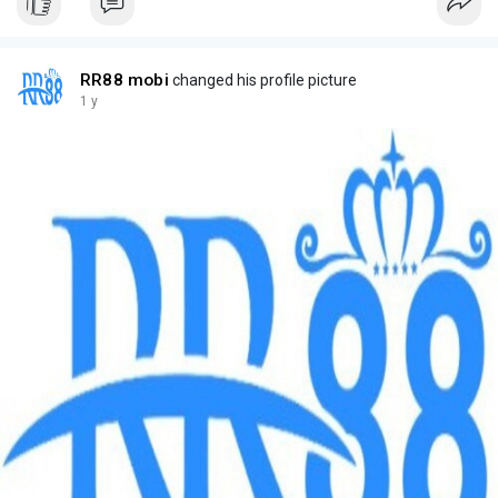
RR88 mobi
changed his profile picture
1 y