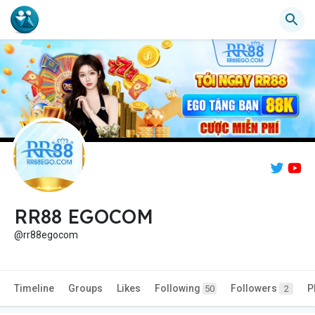
RR88 EGOCOM
@rr88egocom
Timeline
Groups
Likes
Following
Followers
P
50
2