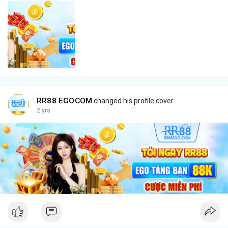
RR88 EGOCOM
changed his profile cover
2 yrs