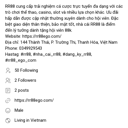
RR88 cung cấp trải nghiệm cá cược trực tuyến đa dạng với các
trò chơi thể thao, casino, slot và nhiều lựa chọn khác. Ưu đãi
hấp dẫn được cập nhật thường xuyên dành cho hội viên. Đặc
biệt giao diện thân thiện, bảo mật tốt, nhà cái RR88 là điểm
đến lý tưởng dành tặng hội viên 88k.
Website: https://rr88ego.com/
Địa chỉ: 144 Thành Thái, P. Trường Thi, Thanh Hóa, Việt Nam
Phone: 0349929543
Hastag: #rr88, #nha_cai_rr88, #dang_ky_rr88,
#rr88_ego_com
50 Following
2 Followers
2 posts
https://rr88ego.com/
Male
Living in Vietnam