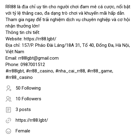
RR88 là địa chỉ uy tín cho người chơi đam mê cá cược, nổi bật
với tỷ lệ thắng cao, đa dạng trò chơi và khuyến mãi hấp dẫn.
Tham gia ngay để trải nghiệm dịch vụ chuyên nghiệp và cơ hội
nhận thưởng lớn!
Thông tin chi tiết:
Website: https://rr88.lgbt/
Địa chỉ: 157/P. Pháo Đài Láng/18A 31, Tổ 40, Đống Đa, Hà Nội,
Việt Nam
Email: rr88lgbt@gmail.com
Phone: 0987001512
#rr88lgbt, #rr88_casino, #nha_cai_rr88, #rr88_game,
#rr88_casino
50 Following
10 Followers
3 posts
https://rr88.lgbt/
Female