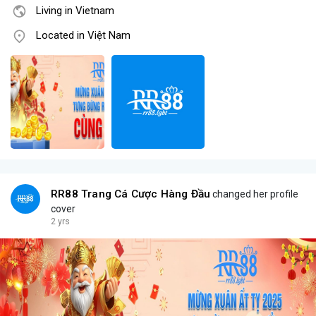
Living in Vietnam
Located in Việt Nam
RR88 Trang Cá Cược Hàng Đầu
changed her profile
cover
2 yrs